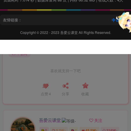
，某些文章具有时效性，若有错误或已失效，
22:05:37
请在下方
留言
或联系
87创业网
。
友情链接：
申请友链
Copyright © 2022 - 2023
吾爱云课堂
All Rights Reserved.
THE END
中创网
喜欢就支持一下吧
点赞
4
分享
收藏
吾爱云课堂
关注
0
2.3W+
0
45.5W+
216W+