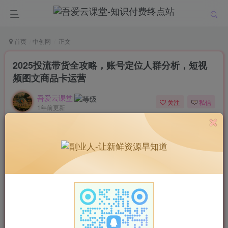
首页
中创网
正文
2025投流带货全攻略，账号定位人群分析，短视
频图文商品卡运营
吾爱云课堂
关注
私信
1年前更新
共计666字，阅读大约3分钟
0
129
4
付费资源
已售 4
2025投流带货全攻略，账号定位人群分析，短视频图文商品卡运营
此内容为付费资源，请付费后查看
9.9
￥
免费
免费
52云课堂VIP
52云课堂SVIP
立即购买