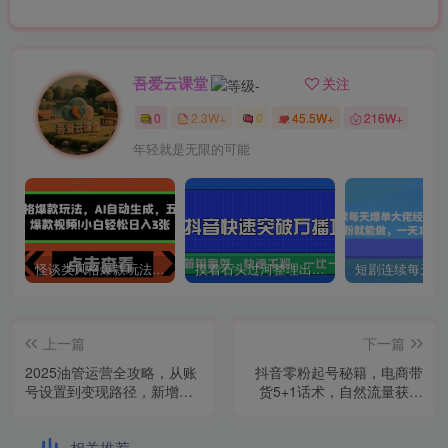
吾爱云课堂
关注
0
2.3W+
0
45.5W+
216W+
年轻就是无限的可能
怪谈类风格爆款玩法，AI自动生成，五分钟一个爆款视频，小白轻松日入3张【揭秘】
摸着石头过河整理出来的抖音快速突破万播攻略，简单高效，快速千粉！
上一篇
下一篇
2025油管运营全攻略，从账
抖音零粉起号秘籍，电商带
号设置到变现路径，新增千
货5+1话术，自然流量获取
万收益赛道解析
实操流程
相关推荐