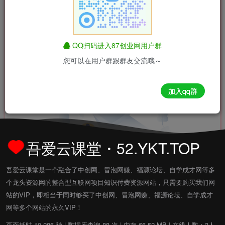
您当前未登录！建议登陆后购买，可保存购买订单
QQ扫码进入87创业网用户群
您可以在用户群跟群友交流哦～
加入qq群
吾爱云课堂・52.YKT.TOP
抱歉！未登录用户无法查看
吾爱云课堂是一个融合了中创网、冒泡网赚、福源论坛、自学成才网等多
个龙头资源网的整合型互联网项目知识付费资源网站，只需要购买我们网
站的VIP，即相当于同时够买了中创网、冒泡网赚、福源论坛、自学成才
该内容已隐藏
网等多个网站的永久VIP！
登录后可查看此文章
页面耗时 10.286 秒 | 数据库查询 88 次 | 内存 66.52 MB | 在线人数：3人