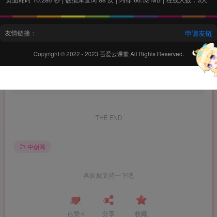
登录
注册
友情链接：
申请友链
温馨提示：
本文最后更新于
Copyright © 2022 - 2023
吾爱云课堂
All Rights Reserved.
2025-06-27
，某些文章具有时效性，若有错误或已失效，
12:19:34
请在下方
留言
或联系
87创业网
。
THE END
中创网
喜欢就支持一下吧
点赞
4
分享
收藏