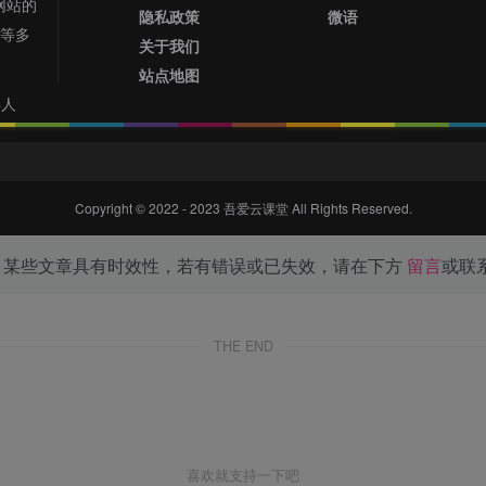
网站的
抱歉！未登录用户无法查看
隐私政策
微语
网等多
关于我们
站点地图
4人
登录后可查看此文章
登录
注册
Copyright © 2022 - 2023
吾爱云课堂
All Rights Reserved.
，某些文章具有时效性，若有错误或已失效，请在下方
留言
或联
THE END
喜欢就支持一下吧