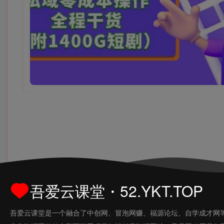
吾爱云课堂・52.YKT.TOP
吾爱云课堂是一个融合了中创网、冒泡网赚、福源论坛、自学成才网