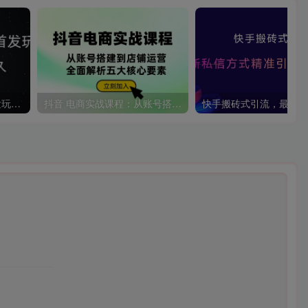
单平台无限截流创业粉首发玩法，精准曝光，长尾持久，日引流100+【揭秘】
抖音 电商实战课程：从账号搭建到店铺运营，全面解析五大核心要素