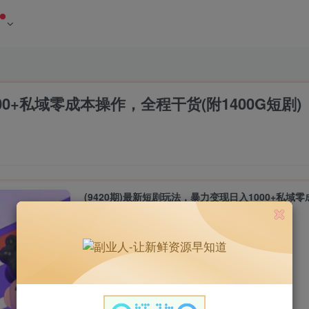
堂
00+私域零成本操作，全程干货(附1400G短剧)
(9420期)最新短剧玩法，暴力变现日入1000+私域零
此内容为付费资源，请付费后查看
9.9
￥