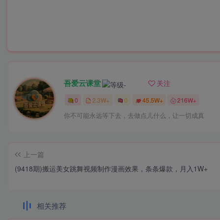
吾爱云课堂
关注
0
2.3W+
0
45.5W+
216W+
你不可能永远等下去，去做点儿什么，让一切成真
上一篇
(9418期)搬运美女跳舞视频制作漫画效果，条条爆款，月入1W+
相关推荐