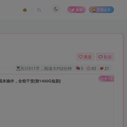
发布
开通会员
关注
私信
共计511字，阅读大约2分钟
0
63
21
已售 13
成本操作，全程干货(附1400G短剧)