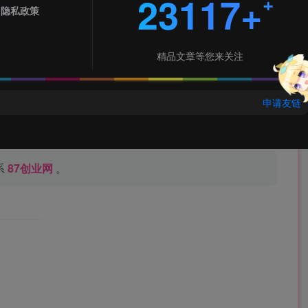
23117+
隐私政策
精品文章等您来关注
申请友链
系
87创业网
。