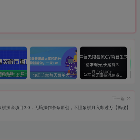
摸着石头过河整理出来的抖音快速突破万播攻略，简单高效，快速千粉！
短剧连续每天爆单大佬经验分享，0粉就能做，一天1w
单平台无限截流创业粉首发玩法，精准曝光，长尾持久，日引流100+【揭秘】
下一篇
象棋掘金项目2.0，无脑操作条条原创，不懂象棋月入却过万【揭秘】